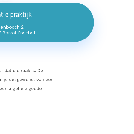
tie praktijk
kenbosch 2
 Berkel-Enschot
 dat die raak is. De
en je desgewenst van een
n een algehele goede