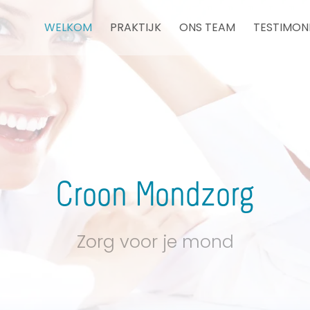
WELKOM
PRAKTIJK
ONS TEAM
TESTIMON
Croon Mondzorg
Zorg voor je mond