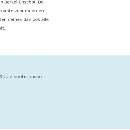
an Berkel-Enschot. De
e ruimte voor meerdere
isten nemen dan ook alle
it.
t
voor veel mensen
.